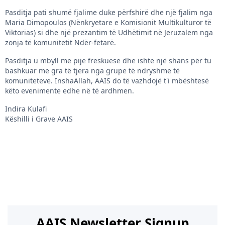
Pasditja pati shumë fjalime duke përfshirë dhe një fjalim nga
Maria Dimopoulos (Nënkryetare e Komisionit Multikulturor të
Viktorias) si dhe një prezantim të Udhëtimit në Jeruzalem nga
zonja të komunitetit Ndër-fetarë.
Pasditja u mbyll me pije freskuese dhe ishte një shans për tu
bashkuar me gra të tjera nga grupe të ndryshme të
komuniteteve. InshaAllah, AAIS do të vazhdojë t'i mbështesë
këto evenimente edhe në të ardhmen.
Indira Kulafi
Këshilli i Grave AAIS
AAIS Newsletter Signup