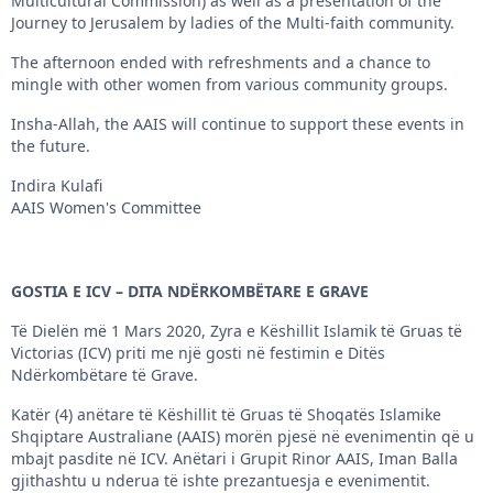
Multicultural Commission) as well as a presentation of the
Journey to Jerusalem by ladies of the Multi-faith community.
The afternoon ended with refreshments and a chance to
mingle with other women from various community groups.
Insha-Allah, the AAIS will continue to support these events in
the future.
Indira Kulafi
AAIS Women's Committee
GOSTIA E ICV – DITA NDËRKOMBËTARE E GRAVE
Të Dielën më 1 Mars 2020, Zyra e Këshillit Islamik të Gruas të
Victorias (ICV) priti me një gosti në festimin e Ditës
Ndërkombëtare të Grave.
Katër (4) anëtare të Këshillit të Gruas të Shoqatës Islamike
Shqiptare Australiane (AAIS) morën pjesë në evenimentin që u
mbajt pasdite në ICV. Anëtari i Grupit Rinor AAIS, Iman Balla
gjithashtu u nderua të ishte prezantuesja e evenimentit.