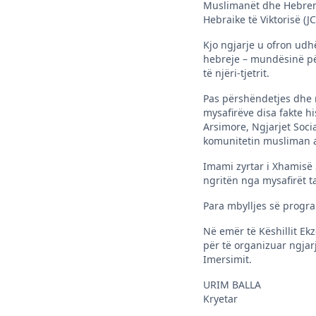
Muslimanët dhe Hebrenjtë
Hebraike të Viktorisë (JC
Kjo ngjarje u ofron ud
hebreje – mundësinë për
të njëri-tjetrit.
Pas përshëndetjes dhe m
mysafirëve disa fakte h
Arsimore, Ngjarjet Soc
komunitetin musliman a
Imami zyrtar i Xhamisë S
ngritën nga mysafirët t
Para mbylljes së progra
Në emër të Këshillit Ek
për të organizuar ngjar
Imersimit.
URIM BALLA
Kryetar