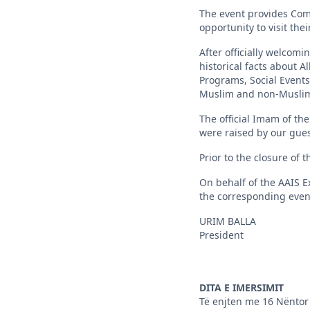
The event provides Com
opportunity to visit th
After officially welcom
historical facts about A
Programs, Social Events
Muslim and non-Musli
The official Imam of th
were raised by our gues
Prior to the closure of
On behalf of the AAIS E
the corresponding event
URIM BALLA
President
DITA E IMERSIMIT
Të enjten me 16 Nëntor 