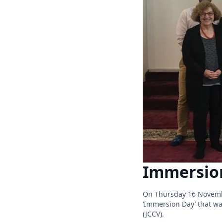
Immersion
On Thursday 16 Novembe
‘Immersion Day’ that wa
(JCCV).