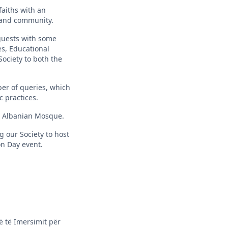
aiths with an
h and community.
 guests with some
es, Educational
Society to both the
er of queries, which
c practices.
he Albanian Mosque.
g our Society to host
on Day event.
ë të Imersimit për