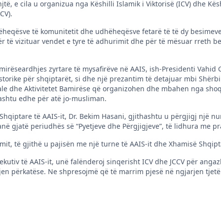
, e cila u organizua nga Këshilli Islamik i Viktorisë (ICV) dhe Kësh
CV).
hëheqësve të komunitetit dhe udhëheqësve fetarë të të dy besime
 të vizituar vendet e tyre të adhurimit dhe për të mësuar rreth b
irëseardhjes zyrtare të mysafirëve në AAIS, ish-Presidenti Vahid 
istorike për shqiptarët, si dhe një prezantim të detajuar mbi Shër
iale dhe Aktivitetet Bamirëse që organizohen dhe mbahen nga shoq
shtu edhe për atë jo-musliman.
hqiptare të AAIS-it, Dr. Bekim Hasani, gjithashtu u përgjigj një num
anë gjatë periudhës së “Pyetjeve dhe Përgjigjeve”, të lidhura me pr
mit, të gjithë u pajisën me një turne të AAIS-it dhe Xhamisë Shqipt
zekutiv të AAIS-it, unë falënderoj sinqerisht ICV dhe JCCV për ang
jen përkatëse. Ne shpresojmë që të marrim pjesë në ngjarjen tjetër