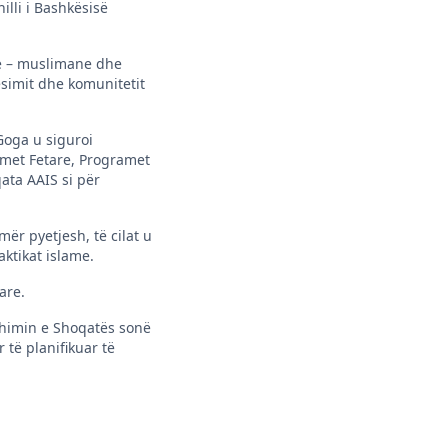
illi i Bashkësisë
ve – muslimane dhe
esimit dhe komunitetit
Goga u siguroi
bimet Fetare, Programet
ata AAIS si për
ër pyetjesh, të cilat u
aktikat islame.
are.
azhimin e Shoqatës sonë
 të planifikuar të