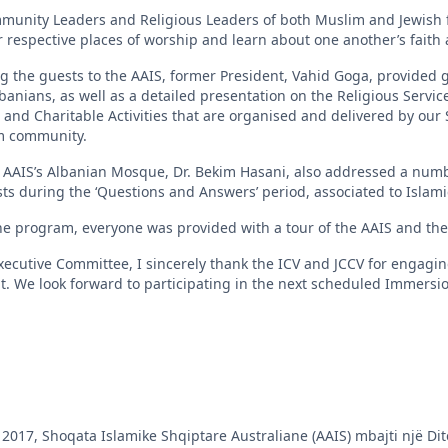
munity Leaders and Religious Leaders of both Muslim and Jewish f
eir respective places of worship and learn about one another’s fait
ing the guests to the AAIS, former President, Vahid Goga, provided
lbanians, as well as a detailed presentation on the Religious Servic
 and Charitable Activities that are organised and delivered by our 
m community.
e AAIS’s Albanian Mosque, Dr. Bekim Hasani, also addressed a numb
ts during the ‘Questions and Answers’ period, associated to Islami
 the program, everyone was provided with a tour of the AAIS and t
xecutive Committee, I sincerely thank the ICV and JCCV for engagin
. We look forward to participating in the next scheduled Immersi
2017, Shoqata Islamike Shqiptare Australiane (AAIS) mbajti një Dit